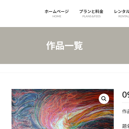
ホームページ
プランと料金
レンタ
HOME
PLANS &FEES
RENTAL
作品一覧
0
作
題