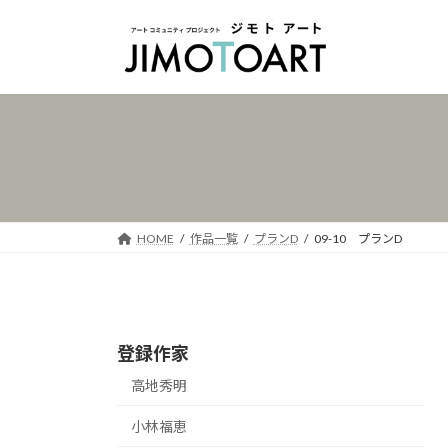
コ
ナ
ン
ビ
テ
ゲ
ン
ー
ツ
シ
へ
ョ
ス
ン
キ
に
ッ
移
プ
動
HOME
作品一覧
プランD
09-10 プランD
登録作家
高地秀明
小林福恵