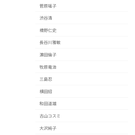
菅原瑶子
渋谷清
橋野仁史
長谷川雅敏
濵田倫子
牧原竜浩
三島忍
横田招
和田道雄
古山コスミ
大沢純子