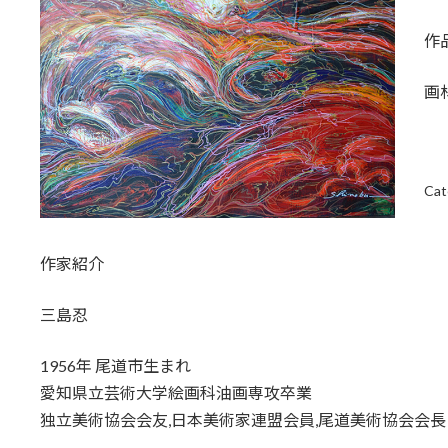
作品
画
Cat
作家紹介
三島忍
1956年 尾道市生まれ
愛知県立芸術大学絵画科油画専攻卒業
独立美術協会会友,日本美術家連盟会員,尾道美術協会会長