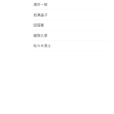
酒井一樹
岩瀬晶子
田窪薫
緒賀久恵
佐々木真士