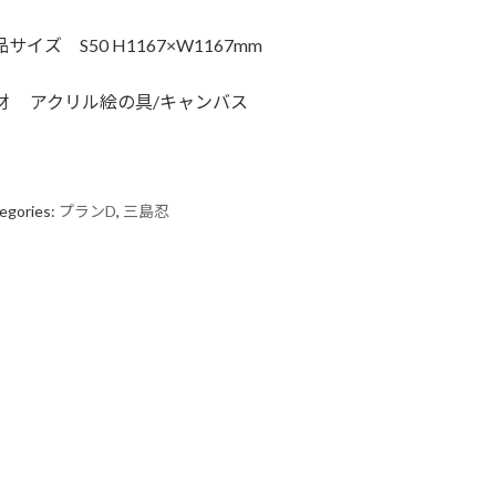
サイズ S50 H1167×W1167mm
材 アクリル絵の具/キャンバス
egories:
プランD
,
三島忍