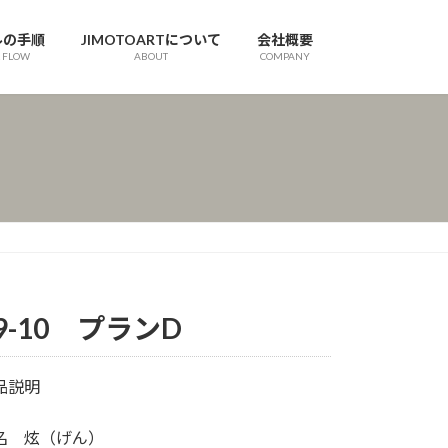
ルの手順
JIMOTOARTについて
会社概要
 FLOW
ABOUT
COMPANY
9-10 プランD
品説明
名 炫（げん）