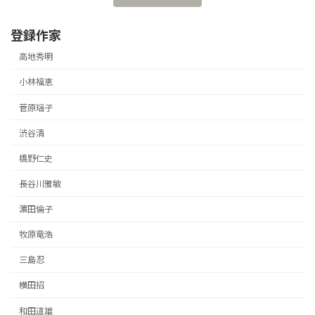
登録作家
高地秀明
小林福恵
菅原瑶子
渋谷清
橋野仁史
長谷川雅敏
濵田倫子
牧原竜浩
三島忍
横田招
和田道雄