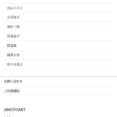
古山コスミ
大沢純子
酒井一樹
岩瀬晶子
田窪薫
緒賀久恵
佐々木真士
お問い合わせ
ご利用規約
JIMOTOART