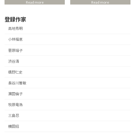
Read more
Read more
登録作家
高地秀明
小林福恵
菅原瑶子
渋谷清
橋野仁史
長谷川雅敏
濵田倫子
牧原竜浩
三島忍
横田招