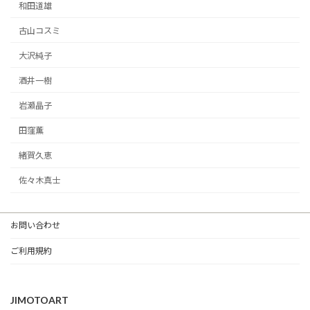
和田道雄
古山コスミ
大沢純子
酒井一樹
岩瀬晶子
田窪薫
緒賀久恵
佐々木真士
お問い合わせ
ご利用規約
JIMOTOART