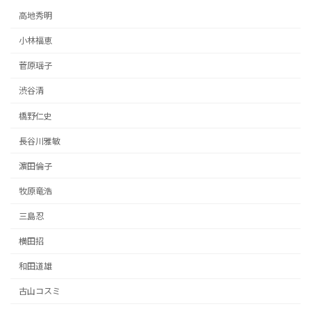
高地秀明
小林福恵
菅原瑶子
渋谷清
橋野仁史
長谷川雅敏
濵田倫子
牧原竜浩
三島忍
横田招
和田道雄
古山コスミ