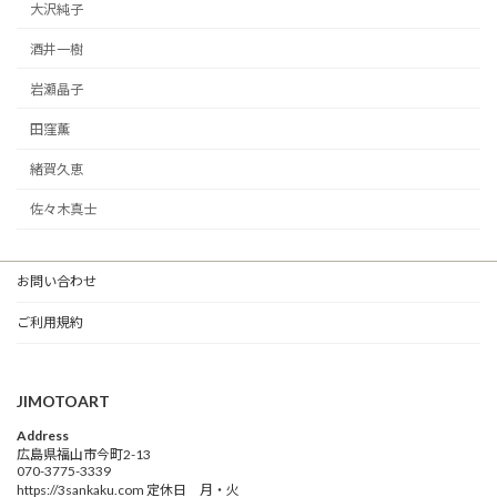
大沢純子
酒井一樹
岩瀬晶子
田窪薫
緒賀久恵
佐々木真士
お問い合わせ
ご利用規約
JIMOTOART
Address
広島県福山市今町2-13
070-3775-3339
https://3sankaku.com 定休日 月・火