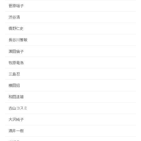
菅原瑶子
渋谷清
橋野仁史
長谷川雅敏
濵田倫子
牧原竜浩
三島忍
横田招
和田道雄
古山コスミ
大沢純子
酒井一樹