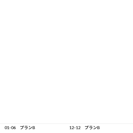
毎年１ヶ月間、海外を旅しながら撮影を行う。
日常風景に見える「光と影」を写真で表現する。
Related products
01-06 プランB
12-12 プランB