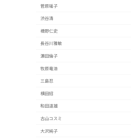
菅原瑶子
渋谷清
橋野仁史
長谷川雅敏
濵田倫子
牧原竜浩
三島忍
横田招
和田道雄
古山コスミ
大沢純子