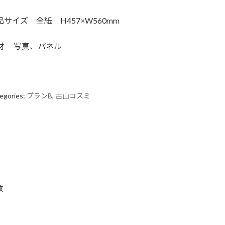
品サイズ 全紙 H457×W560mm
材 写真、パネル
egories:
プランB
,
古山コスミ
数