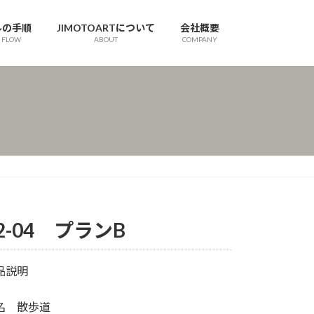
ルの手順
JIMOTOARTについて
会社概要
 FLOW
ABOUT
COMPANY
2-04 プランB
品説明
名 散歩道