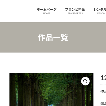
ホームページ
プランと料金
レンタ
HOME
PLANS &FEES
RENTAL
作品一覧
1
作
題