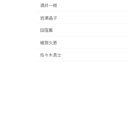
酒井一樹
岩瀬晶子
田窪薫
緒賀久恵
佐々木真士