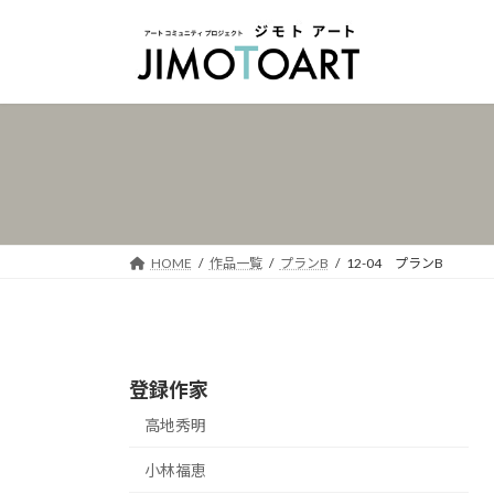
コ
ナ
ン
ビ
テ
ゲ
ン
ー
ツ
シ
へ
ョ
ス
ン
キ
に
ッ
移
プ
動
HOME
作品一覧
プランB
12-04 プランB
登録作家
高地秀明
小林福恵