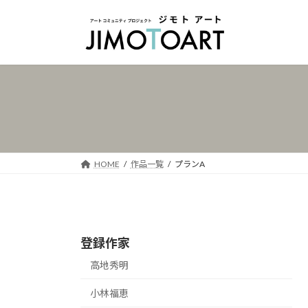
コ
ナ
ン
ビ
テ
ゲ
ン
ー
ツ
シ
へ
ョ
ス
ン
キ
に
ッ
移
プ
動
HOME
作品一覧
プランA
登録作家
高地秀明
小林福恵