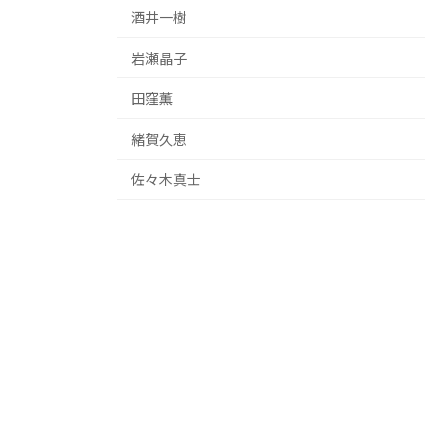
酒井一樹
岩瀬晶子
田窪薫
緒賀久恵
佐々木真士