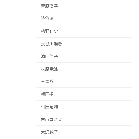
菅原瑶子
渋谷清
橋野仁史
長谷川雅敏
濵田倫子
牧原竜浩
三島忍
横田招
和田道雄
古山コスミ
大沢純子