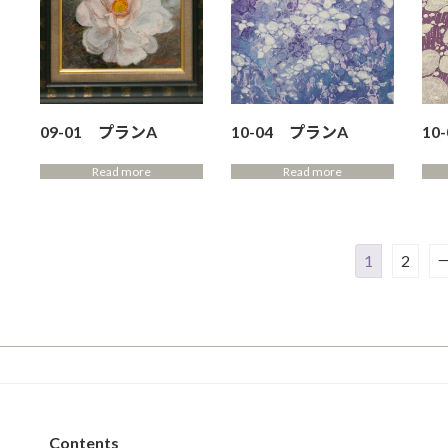
09-01 プランA
10-04 プランA
10
Read more
Read more
1
2
Contents